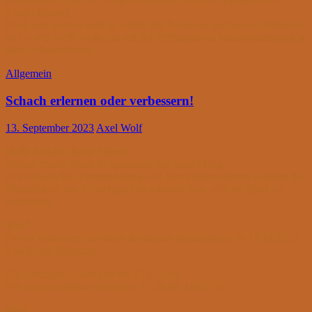
Läuferdiplom).
Nach den Kursen geht es weiter mit Turnieren und neuen Diplomen
und – wer weiß, vielleicht mit der Teilnahme an Mannschaftsspielen
oder Pokalturnieren……
Allgemein
Schach erlernen oder verbessern!
13. September 2023
Axel Wolf
Hallo Kinder, liebe Eltern!
Schach macht Spaß, ist spannend und macht klug.
Der Schachclub Emmendingen e.V. bietet interessierten Kindern die
Möglichkeit, das Schachspiel zu erlernen bzw. sich im Spiel zu
verbessern.
Wie?
Durch Teilnahme an einem der beiden Schachkurse ab 10.10.2023
jeweils am Dienstag:
Für Anfänger: 16:00 Uhr bis 17:15 Uhr
Für fortgeschrittene Anfänger: 17:30 bis 18:45 Uhr
Wo?