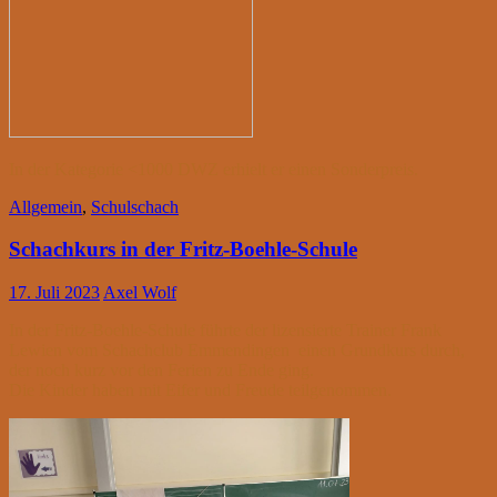
In der Kategorie <1000 DWZ erhielt er einen Sonderpreis.
Allgemein
,
Schulschach
Schachkurs in der Fritz-Boehle-Schule
17. Juli 2023
Axel Wolf
In der Fritz-Boehle-Schule führte der lizensierte Trainer Frank
Lewien vom Schachclub Emmendingen einen Grundkurs durch,
der noch kurz vor den Ferien zu Ende ging.
Die Kinder haben mit Eifer und Freude teilgenommen.