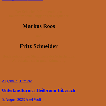
Der Schachclub Emmendingen
trauert um seine langjährigen Mitglieder
Markus Roos
und
Fritz Schneider
Beide gehören zur Stammzelle des Schachclubs.
Wir behalten sie in guter Erinnerung.
Allgemein
,
Turniere
Unterlandturnier Heilbronn-Biberach
5. August 2023
Axel Wolf