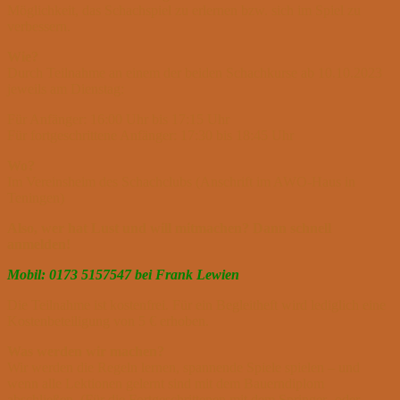
Möglichkeit, das Schachspiel zu erlernen bzw. sich im Spiel zu
verbessern.
Wie?
Durch Teilnahme an einem der beiden Schachkurse ab 10.10.2023
jeweils am Dienstag:
Für Anfänger: 16:00 Uhr bis 17:15 Uhr
Für fortgeschrittene Anfänger: 17:30 bis 18:45 Uhr
Wo?
Im Vereinsheim des Schachclubs (Anschrift im AWO-Haus in
Teningen)
Also, wer hat Lust und will mitmachen? Dann schnell
anmelden!
Mobil: 0173 5157547 bei Frank Lewien
Die Teilnahme ist kostenfrei. Für ein Begleitheft wird lediglich eine
Kostenbeteiligung von 5 € erhoben.
Was werden wir machen?
Wir werden die Regeln lernen, spannende Spiele spielen – und
wenn alle Lektionen gelernt sind mit dem Bauerndiplom
abschließen. (Für die Fortgeschrittenen mit dem Springer- oder