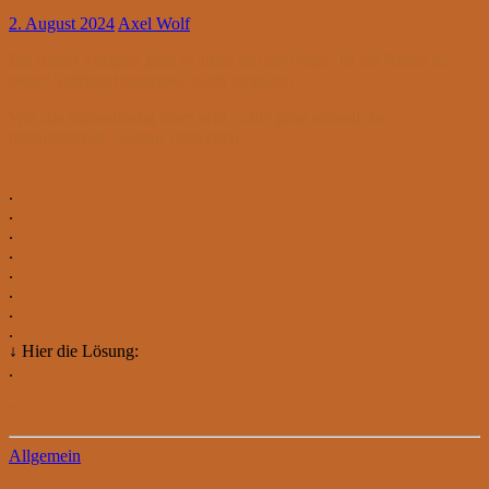
2. August 2024
Axel Wolf
Bei dieser Aufgabe geht es allein um die Frage: Ist ein Remis in
dieser Stellung theoretisch noch möglich?
Wer das eigenständig lösen will, sollte ganz schnell die
untenstehende Lösung verdecken.
.
.
.
.
.
.
.
.
↓ Hier die Lösung:
.
<
Allgemein