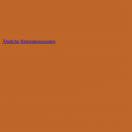
gegen die Zweiten aus den Oberligen qualifizieren. In der ersten
Runde am 04.05. in Ettlingen gegen SK Gernsheim (OL Ost B)
haben sie remis gespielt und durch die Berliner Wertung mit 16:20
verloren. Parallel hat sich SC Böblingen (OL Württemberg) gegen
SK Ettlingen (OL Baden) mit 4½:3½ durchgesetzt und steigt in die
neue 2.BL Süd auf.
Ähnliche Relegationsrunden
haben in allen vier 2. Bundesligen
Nord, West, Ost und Süd stattgefunden.
Gleichzeitig wird eine dritte Ebene eingezogen, die in unserem Fall
als BW-Liga mit 12 Mannschaften spielt und von den Verbänden
Baden und Württemberg gebildet wird. Die ersten beiden Plätze
belegen die baden-württembergischen Absteiger aus der bisherigen
2.BL Süd (siehe oben). Die nächsten beiden Plätze erhalten die
ranghöchsten Aufsteiger aus den Oberligen Baden und
Württemberg:
Baden-Baden 3
und
Schwäbisch-Hall
.
Die Plätze 5 – 8 der neuen BW-Liga erhalten die badischen Verlierer
der Relegationsrunde und die übrigen Aufsteiger der OL Baden und
sind:
SV Walldorf
,
SK Ettlingen
,
SC Brombach
(3. Rang OL Bad) und
SC Untergrombach
(4. Rang OL Bad).