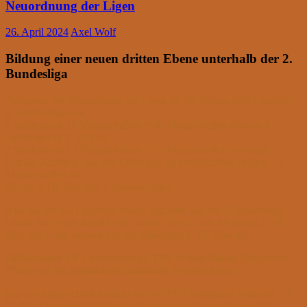
Neuordnung der Ligen
26. April 2024
Axel Wolf
Bildung einer neuen dritten Ebene unterhalb der 2.
Bundesliga
Aufgrund der Neuordnung der Ligen für die Saison 24/25 wird die
2. Bundesliga von
4 Staffeln mit 10 Mannschaften = 40 Mannschaften (davon 4
Aufsteiger in 1. BL) auf
2 Staffeln mit 12 Mannschaften = 24 Mannschaften reduziert.
Um die Aufstiege aus den Oberligen zu ermöglichen, steigen 16
Mannschaften ab,
für die 2. BL Süd also 4 Mannschaften.
Nun hat der SC Ötigheim seinen Rücktritt aus der 1. Bundesliga
erklärt und spielt damit in der Saison 2024/25 in der neuen 2. BL
Süd. Als Folge steigen aus der bisherigen 2. BL Süd mit
Heilbronner SV
(Württemberg),
TSV Schott Mainz
(
Rheinland-
Pfalz
) und
SK Schmiden/Cannstadt
(Württemberg)
nur drei Mannschaften direkt ab und TSV Schönaich verbleibt. SV
Walldorf kommt als Siebenter in die Relegation und muss sich