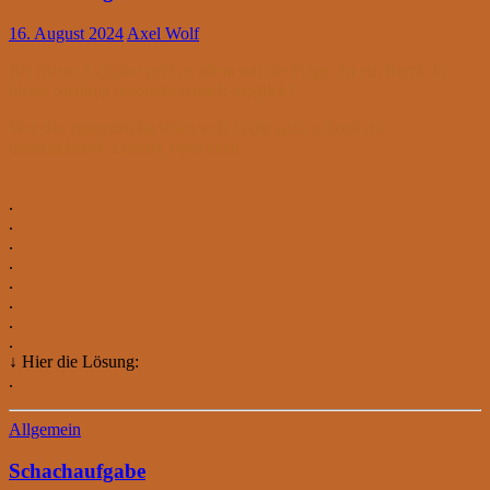
16. August 2024
Axel Wolf
Bei dieser Aufgabe geht es allein um die Frage: Ist ein Remis in
dieser Stellung theoretisch noch möglich?
Wer das eigenständig lösen will, sollte ganz schnell die
untenstehende Lösung verdecken.
.
.
.
.
.
.
.
.
↓ Hier die Lösung:
.
Allgemein
Schachaufgabe