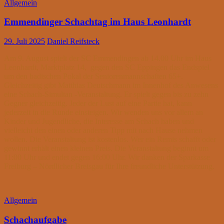
Allgemein
Emmendinger Schachtag im Haus Leonhardt
29. Juli 2025
Daniel Reifsteck
Am 9. August spielt der SC Emmendingen ab 14.00 Uhr im Haus
Leonhardt, Marktplatz 14, gegen den SC Eppingen das Endspiel
um den badischen Pokal der Seniorenmannschaften 65+.
Gleichzeitig gibt Matthias Deutschmann im Innenhof des Anwesens
eine Schach-Simultan -Veranstaltung. Er spielt gegen bis zu zehn
Gegner gleichzeitig. Jeder der Lust auf eine Partie hat, kann
jederzeit in die Runde einsteigen. Wir wenden uns vor allem an
Kinder und Jugendliche, die Interesse am Schach haben und
vielleicht den einen oder anderen Tipp mit nach Hause nehmen
wollen. Die Veranstaltung ist kostenlos. Wer ein Remis schafft oder
gewinnt erhält einen kleinen Preis. Die Veranstaltung beginnt um
11:00 Uhr und endet gegen 16:00 Uhr. Wir danken der Sparkasse
Freiburg – Nördlicher Breisgau für Ihre freundliche Unterstützung.
Allgemein
Schachaufgabe