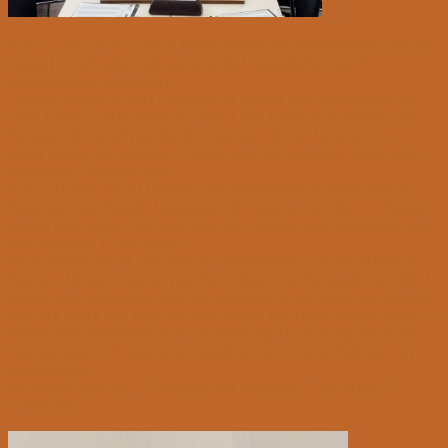
Am 15. und 16.07. fand in Baden-Baden ein Sommerturnier für die
Jugend bis 20 Jahre statt, an dem fünf Jugendliche vom SC
Emmendingen teilnahmen.
Gespielt wurde in zwei Gruppen für Spieler und Spielerinnen bis
1200 DWZ im B-Turnier und über 1200 DWZ im A-Turnier. Die
Bedenkzeit war 60 min für 40 Züge und 30 min für den Rest.
Somit fanden am Samstag 3 Spiele und am Sonntag 2 Spiele also
insgesamt 5 Runden statt.
Am A-Turnier mit 22 Spielern und Spielerinnen nahmen Danylo
Synytskyi und Daniel Ziganenko teil. Danylo erreichte 1,5 Runkte.
Daniel hatte einen Lauf und kam auf 3 Punkte und verbesserte sich
von Startrang 17 auf Rang 9.
Im B-Turnier mit 61 Spielern und Spielerinnen nahmen Darjoush
Sayeedi, Beatrice Ogrinz und Per Teßmer teil. Darjoush erreichte 3
Punkte und verbesserte sich von Startrang 55 auf Rang 18. Beatrice
biss sich durch und holte mit drei Siegen und einem Remis sogar 3,5
Punkte und verbesserte sich von Startrang 45 auf Rang 10. In der
Altersgruppe U18 landete sie damit auf dem ersten Platz und der
Siegertreppe.
Per konnte sich mit 2,5 Punkten von Startrang 57 auf Rang 31
verbessern.