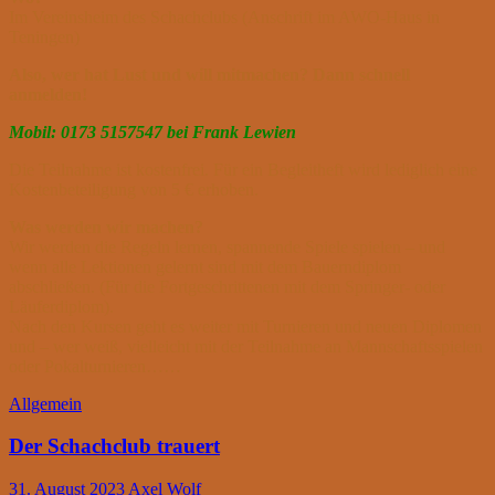
Im Vereinsheim des Schachclubs (Anschrift im AWO-Haus in
Teningen)
Also, wer hat Lust und will mitmachen? Dann schnell
anmelden!
Mobil: 0173 5157547 bei Frank Lewien
Die Teilnahme ist kostenfrei. Für ein Begleitheft wird lediglich eine
Kostenbeteiligung von 5 € erhoben.
Was werden wir machen?
Wir werden die Regeln lernen, spannende Spiele spielen – und
wenn alle Lektionen gelernt sind mit dem Bauerndiplom
abschließen. (Für die Fortgeschrittenen mit dem Springer- oder
Läuferdiplom).
Nach den Kursen geht es weiter mit Turnieren und neuen Diplomen
und – wer weiß, vielleicht mit der Teilnahme an Mannschaftsspielen
oder Pokalturnieren……
Allgemein
Der Schachclub trauert
31. August 2023
Axel Wolf