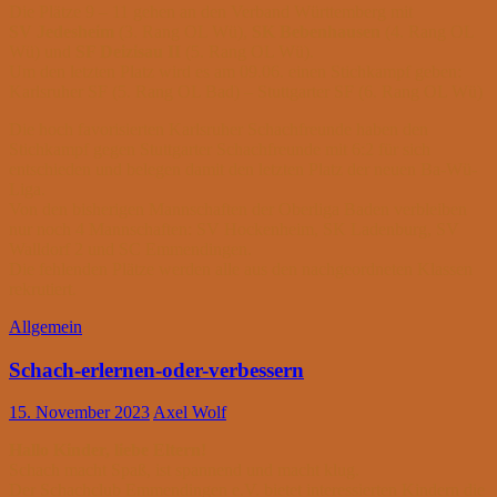
Die Plätze 9 – 11 gehen an den Verband Württemberg mit
SV Jedesheim
(3. Rang OL Wü),
SK Bebenhausen
(4. Rang OL
Wü) und
SF Deizisau II
(5. Rang OL Wü).
Um den letzten Platz wird es am 09.06. einen Stichkampf geben:
Karlsruher SF (5. Rang OL Bad) – Stuttgarter SF (6. Rang OL Wü)
Die hoch favorisierten Karlsruher Schachfreunde haben den
Stichkampf gegen Stuttgarter Schachfreunde mit 6:2 für sich
entschieden und belegen damit den letzten Platz der neuen Ba-Wü-
Liga.
Von den bisherigen Mannschaften der Oberliga Baden verbleiben
nur noch 4 Mannschaften: SV Hockenheim, SK Ladenburg, SV
Walldorf 2 und SC Emmendingen.
Die fehlenden Plätze werden alle aus den nachgeordneten Klassen
rekrutiert.
Allgemein
Schach-erlernen-oder-verbessern
15. November 2023
Axel Wolf
Hallo Kinder, liebe Eltern!
Schach macht Spaß, ist spannend und macht klug.
Der Schachclub Emmendingen e.V. bietet interessierten Kindern die