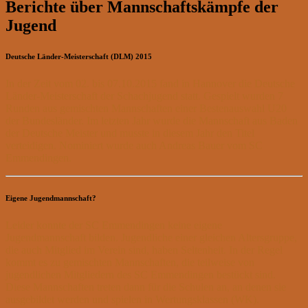
Berichte über Mannschaftskämpfe der
Jugend
Deutsche Länder-Meisterschaft (DLM) 2015
In der Zeit vom 02. bis 07.10.2015 fand in Hannover die Deutsche
Länder-Meisterschaft der Schachjugend statt. Gespielt wurden 7
Runden aus gemischten Mannschaften einer Bestenauswahl U20
der Bundesländer. Im letzten Jahr wurde die Mannschaft aus Baden
der Deutsche Meister und musste in diesem Jahr den Titel
verteidigen. Nominiert wurde auch Andreas Bauer vom SC
Emmendingen.
Eigene Jugendmannschaft?
Leider konnte der SC Emmendingen keine eigene
Jugendmannschaft bilden. Jugendliche einer gleichen Altersgruppe,
die auch Mitglied im Verein sind, haben Seltenheit. In der Regel
kommt es zu gemischten Mannschaften, die teilweise von
jugendlichen Mitgliedern des SC Emmendingen bestückt sind.
Diese Mannschaften treten dann für die Schulen an, an denen sie
ausgebildet werden und spielen in Wertungsklassen (WK).