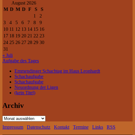
August 2026
M
D
M
D
F
S
S
1
2
3
4
5
6
7
8
9
10
11
12
13
14
15
16
17
18
19
20
21
22
23
24
25
26
27
28
29
30
31
« Juli
Aufgabe des Tages
Emmendinger Schachtag im Haus Leonhardt
Schachaufgabe
Schachaufgabe
Neuordnung der Ligen
(kein Titel)
Archiv
Archiv
Impressum
Datenschutz
Kontakt
Termine
Links
RSS