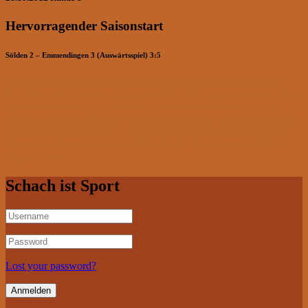
Hervorragender Saisonstart
Sölden 2 – Emmendingen 3 (Auswärtsspiel) 3:5
Einen großartigen Erfolg nach dem letztjährigen Aufstieg in die
Kreisklasse A hatte die 3. Mannschaft in Sölden zu verbuchen. Hier
erreichten durch Siege volle Brettpunkte Ulrich Steinke, Franz
Sifnatsch, Bruno Savkovic und Bernhard Frank. Andreas Haas und
Bruno Grohmüller trugen mit Remis zum Mannschaftserfolg bei.
Ein erfolgreicher Tag für die Dritte. In der Tabelle wurde Platz 3
eingenommen.
Schach ist Sport
Lost your password?