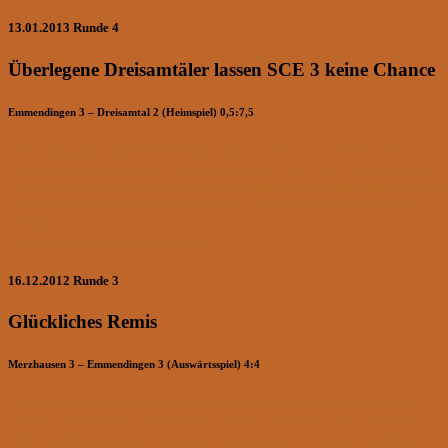
13.01.2013 Runde 4
Überlegene Dreisamtäler lassen SCE 3 keine Chance
Emmendingen 3 – Dreisamtal 2 (Heimspiel) 0,5:7,5
Die Gastmannschaft Dreisamtal 2 trat mit etwa 330 DWZ mehr im
Mannschaftsdurchschnitt so stark überlegen an, dass Emmendingen
an allen Brettern chancenlos war. Die Mannschaftsehre rettete einzig
Bernhard Frank, der trotzdem seinem Gegner ein Remis abringen
konnte.
Rang 5 konnte gehalten werden.
16.12.2012 Runde 3
Glückliches Remis
Merzhausen 3 – Emmendingen 3 (Auswärtsspiel) 4:4
Wie in jeder Saison tat sich Emmendingen in Merzhausen wieder
schwer. Merzhausen 3 war DWZ-mäßig überlegen. So konnte die
Dritte durchgehend an fast allen Brettern nur ein Remis erreichen.