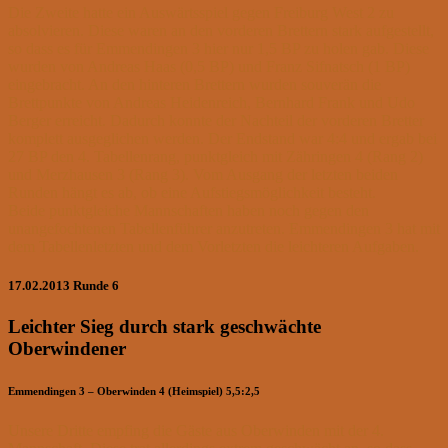
Die Zweite hatte ein Auswärtsspiel gegen Freiburg West 2 zu
absolvieren. Diese waren an den vorderen Brettern stark aufgestellt,
so dass es für Emmendingen 3 hier nur 1,5 BP zu holen gab. Diese
wurden von Andreas Haas (0,5 BP) und Franz Sifnatsch (1 BP)
eingebracht. An den hinteren Brettern wurden souverän die
Brettpunkte von Andreas Heidenreich, Bernhard Frank und Udo
Berger erreicht. Dadurch konnte der Nachteil der vorderen Bretter
komplett ausgeglichen werden. Der Endstand war 4:4 und ergab bei
27 BP den 4. Tabellenrang, punktgleich mit Zähringen 4 (Rang 2)
und Merzhausen 3 (Rang 3). Vom Ausgang der letzten beiden
Runden hängt es ab, ob eine Aufstiegsmöglichkeit besteht.
Beide punktgleiche Mannschaften haben noch gegen den
unangefochtenen Tabellenführer anzutreten. Emmendingen 3 hat mit
dem Tabellenletzten und dem Vorletzten die leichteren Aufgaben.
17.02.2013 Runde 6
Leichter Sieg durch stark geschwächte
Oberwindener
Emmendingen 3 – Oberwinden 4 (Heimspiel) 5,5:2,5
Unsere Dritte empfing die Gäste aus Oberwinden mit der 4.