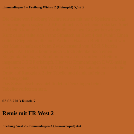
Emmendingen 3 – Freiburg Wiehre 2 (Heimspiel) 5,5:2,5
Die Gäste von Freiburg Wiehre reisten mit nur 6 Spielern an, was
Emmendingen sogleich 2 BP einbrachte. Nach einem starken Spiel
an Brett 3 konnte Bruno Grohmüller seinen Gegner bezwingen.
Kurz darauf teilte sich Franz Sifnatsch an Brett 4 den Punkt. Einen
soliden Sieg erkämpfte auch Andreas Haas an Brett 1. Damit war
der Mannschaftssieg beim Zwischenstand von 4,5:0,5 bereits
perfekt. An Brett 2 konnte auch Ulrich Steinke noch einen
Siegpunkt beitragen. Somit wurden an den vorderen Brettern
insgesamt 3,5 BP erkämpft. Hier war Emmendingen DWZ-mäßig
auch besser besetzt. Mit 10 MP bei 32,5 BP katapultierte sich die
Dritte auf Rangplatz 2 der Tabelle und damit auf einen
Aufstiegsplatz.
Das Saisonabschlussspiel findet in Denzlingen beim
Tabellenvorletzten statt.
03.03.2013 Runde 7
Remis mit FR West 2
Freiburg West 2 – Emmendingen 3 (Auswärtsspiel) 4:4