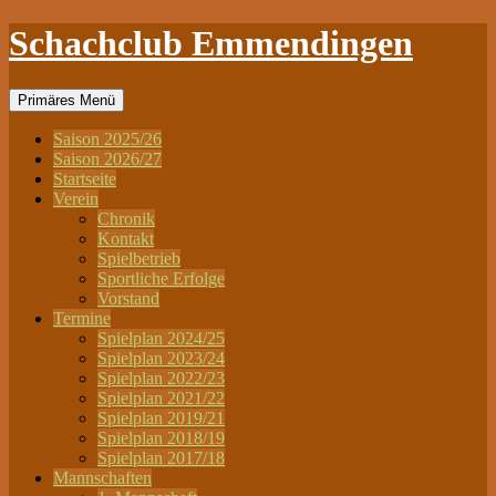
Schachclub Emmendingen
Suchen
Zum
Primäres Menü
Inhalt
springen
Saison 2025/26
Saison 2026/27
Startseite
Verein
Chronik
Kontakt
Spielbetrieb
Sportliche Erfolge
Vorstand
Termine
Spielplan 2024/25
Spielplan 2023/24
Spielplan 2022/23
Spielplan 2021/22
Spielplan 2019/21
Spielplan 2018/19
Spielplan 2017/18
Mannschaften