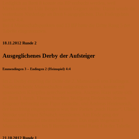
Lediglich an Brett 8 konnte ein BP verbucht werden, weil
Merzhausen für Udo Berger keinen Gegner stellte. Damit wurde die
vertretbare Niederlage an Brett 6 ausgeglichen. Das Endergebnis
lautete 4:4.
Bei 4 Mannschaftspunkten und 13 BP hatte die Dritte Rang 5 der
Tabelle eingenommen.
18.11.2012 Runde 2
Ausgeglichenes Derby der Aufsteiger
Emmendingen 3 – Endingen 2 (Heimspiel) 4:4
Im 2. Derby empfing die Dritte die 2. Mannschaft von Endingen.
Nachdem beide Mannschaften aufgestiegen waren, konnte mit
spannenden Kämpfen gerechnet werden. Andreas Haas setzte sich
an Brett 1 durch. Ebenso brachten Wolfgang Dederichs, dessen
Gegener frühzeitig eine Figur einstellte, und Andreas Heidenreich,
der kurzfristig eingesprungen war, ihre Partien „nach Hause“. Ulrich
Steinke und Franz Sifnatsch remisierten. Am Ende ging der
Mannschaftskampf unentschieden aus. Das ergab insgesamt 3
Mannschaftspunkte bei 9 Brettpunkten und Rang 4 in der Tabelle.
21.10.2012 Runde 1