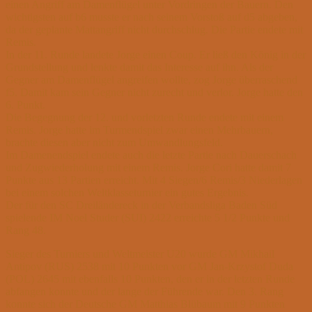
einen Angriff am Damenflügel unter Vordringen der Bauern. Den
wichtigsten auf b6 musste er nach seinem Vorstoß auf d5 abgeben,
da der geplante Mattangriff nicht durchschlug. Die Partie endete mit
Remis.
In der 11. Runde landete Jorge einen Coup. Er ließ den König in der
Grundstellung und lenkte damit das Interesse auf ihn. Als der
Gegner am Damenflügel angreifen wollte, zog Jorge überraschend
f5. Damit kam sein Gegner nicht zurecht und verlor. Jorge hatte den
6. Punkt.
Die Begegnung der 12. und vorletzten Runde endete mit einem
Remis. Jorge hatte im Turmendspiel zwar einen Mehrbauern,
brachte diesen aber nicht zum Umwandlungsfeld.
Im Damenendspiel endete auch die letzte Partie nach Dauerschach
und Zugwiederholung mit einem Remis. Jorge Cori hatte damit 7
Punkte aus 13 Partien erreicht. Mit 4 Siegen/6 Remis/3 Niederlagen
bei einem solchen Weltklasseturnier ein gutes Ergebnis.
Der für den SC Dreiländereck in der Verbandsliga Baden Süd
spielende IM Noel Studer (SUI) 2422 erreichte 5 1/2 Punkte und
Rang 48.
Sieger des Turniers und Weltmeister U20 wurde GM Mikhail
Antipov (RUS) 2538 mit 10 Punkten vor GM Jan-Krzystof Duda
(POL) 2645 mit ebenfalls 10 Punkten, den er in der letzten Runde
abfangen konnte und der lange der Führende war. Den 3. Rang
konnte sich der Deutsche GM Matthias Blübaum mit 9 Punkten