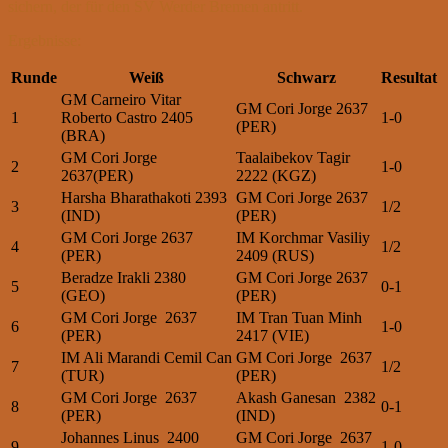
sichern, der für den SV Werder Bremen antritt.
Ergebnisse:
Runde
Weiß
Schwarz
Resultat
GM Carneiro Vitar
GM Cori Jorge 2637
1
Roberto Castro 2405
1-0
(PER)
(BRA)
GM Cori Jorge
Taalaibekov Tagir
2
1-0
2637(PER)
2222 (KGZ)
Harsha Bharathakoti 2393
GM Cori Jorge 2637
3
1/2
(IND)
(PER)
GM Cori Jorge 2637
IM Korchmar Vasiliy
4
1/2
(PER)
2409 (RUS)
Beradze Irakli 2380
GM Cori Jorge 2637
5
0-1
(GEO)
(PER)
GM Cori Jorge 2637
IM Tran Tuan Minh
6
1-0
(PER)
2417 (VIE)
IM Ali Marandi Cemil Can
GM Cori Jorge 2637
7
1/2
(TUR)
(PER)
GM Cori Jorge 2637
Akash Ganesan 2382
8
0-1
(PER)
(IND)
Johannes Linus 2400
GM Cori Jorge 2637
9
1-0