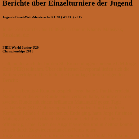
Berichte über Einzelturniere der Jugend
Jugend-Einzel-Welt-Meisterschaft U20 (WJCC) 2015
In der Zeit vom 01. bis 16.09.2015 fand in Khanty-Mansiysk,
Russland, die
FIDE World Junior U20
Championships 2015
statt, an der auch der für den SC Emmendingen spielende GM Jorge
Cori (PER) teilnahm. Über ein Internet-Liveportal ließen sich die
Partien verfolgen. Dies bildet die Grundlage für den folgenden
Bericht:
Es waren bereits 4 Runden gespielt. Jorge hatte 2 Punkte erreicht.
Nachdem er die erste Runde leider verloren hatte, konnte er in der
zweiten Runde mit einem brillianten Mattangriff gegen Tagir
Taalaibekov (KGZ) überzeugen. Die Runden 3 und 4 endeten
Remis. In Runde 4, die soeben zu Ende ging, hatte Jorge für einen
Mattangriff zu viel riskiert. Er gab eine Leichtfigur für die zu
öffnende g-Linie. Doch der Angriff verebbte und in Zeitnot konnte
er sich durch Zugwiederholung ins Remis retten.
Jorge Cori holte in der 5. Runde seinen dritten Punkt. Früh konnte