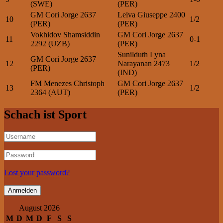
(SWE)
(PER)
GM Cori Jorge 2637
Leiva Giuseppe 2400
10
1/2
(PER)
(PER)
Vokhidov Shamsiddin
GM Cori Jorge 2637
11
0-1
2292 (UZB)
(PER)
Sunilduth Lyna
GM Cori Jorge 2637
12
Narayanan 2473
1/2
(PER)
(IND)
FM Menezes Christoph
GM Cori Jorge 2637
13
1/2
2364 (AUT)
(PER)
Schach ist Sport
Lost your password?
August 2026
M
D
M
D
F
S
S