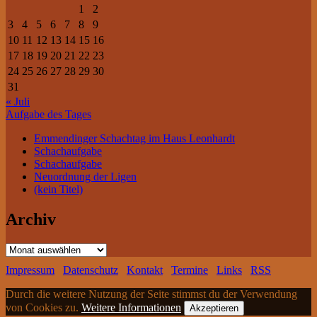
1
2
3
4
5
6
7
8
9
10
11
12
13
14
15
16
17
18
19
20
21
22
23
24
25
26
27
28
29
30
31
« Juli
Aufgabe des Tages
Emmendinger Schachtag im Haus Leonhardt
Schachaufgabe
Schachaufgabe
Neuordnung der Ligen
(kein Titel)
Archiv
Archiv
Impressum
Datenschutz
Kontakt
Termine
Links
RSS
Durch die weitere Nutzung der Seite stimmst du der Verwendung
von Cookies zu.
Weitere Informationen
Akzeptieren