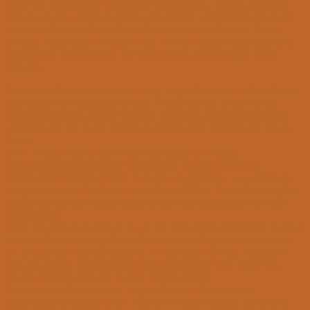
Jorge das gegnerische Läuferpaar deaktivieren, musste aber dem
Druck auf der c-Linie durch Bauernvorstoß widerstehen. Dadurch
kam er in Zeitnot. Diese Phase überstand er mit Bravour. In der
zweiten Zeitnotphase behielt er die Nerven und gewann nach sehr
aufregender Schlussphase die Partie gegen den Georgier Irakli
Beradze.
Das war in Runde 6 ein klarer Sieg. Jorge führte die weißen Steine
und konnte im Nachgang an eine Attacke auf die Dame mit a5
Qualität gewinnen. Durch präzises Spiel ließ er nicht mehr locker
und beendete die Partie mit einem Mattangriff. Das brachte den 4.
Punkt.
Die 7. Runde endete mit Remis und ergab 4,5 Punkte.
Nach dem Ruhetag konnte sein Gegner Akash G in einem
interessanten Endspiel Jorge in Zugzwang bringen, was diesen zur
Aufgabe zwang. Der Inder, immerhin auf Platz 39 der Setzrangliste,
machte mit diesem Sieg deutlich in der Führungsgruppe auf sich
aufmerksam.
Diese Niederlage in Runde 9 war für Jorge Cori vermeidbar, hatte er
doch die Entscheidung für ein Remis durch Zugwiederholung im
26. Zug in den eigenen Händen. Er entschied für eine Alternative
und gab 4 Züge später entnervt auf. Damit hatte sich Jorge von
einem vorderen Platz im Turnier verabschiedet.
Nach diesem Dilemma traf Jorge in Runde 10 auf seinen
Landsmann Giuseppe Leiva. Mit den weißen Figuren forcierte er