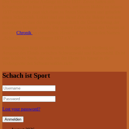
Der Verein hat seine Anfänge im Jahr 1937. Zuvor hatten sich
Schachspieler in loser Form getroffen, um ihrem Hobby zu frönen.
1937 entschloss man sich dann zu festen Strukturen und gründete
einen Schachclub. Leider sind aus dieser Zeit die Belege verloren
gegangen, so dass der Ursprung nur durch die Überlieferung der
Beteiligten bekannt wurde. Die spätere Entwicklung des Vereins ist
aus der
Chronik
zu entnehmen. Heute hat der Verein den Namen
„Schachclub Emmendingen 1937 e.V.“
Emmendingen liegt im nördlichen Breisgau nahe Freiburg am
Ausgang des Elztals zwischen Schwarzwald und Kaiserstuhl. Es ist
eine liebliche Stadt, die sich aus der Ebene bis hinauf in die
Vorbergzone des Schwarzwaldes zieht.
Schach ist Sport
Lost your password?