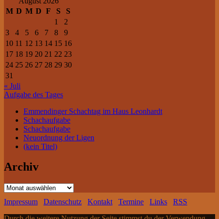
August 2026
M
D
M
D
F
S
S
1
2
3
4
5
6
7
8
9
10
11
12
13
14
15
16
17
18
19
20
21
22
23
24
25
26
27
28
29
30
31
« Juli
Aufgabe des Tages
Emmendinger Schachtag im Haus Leonhardt
Schachaufgabe
Schachaufgabe
Neuordnung der Ligen
(kein Titel)
Archiv
Archiv
Impressum
Datenschutz
Kontakt
Termine
Links
RSS
Durch die weitere Nutzung der Seite stimmst du der Verwendung