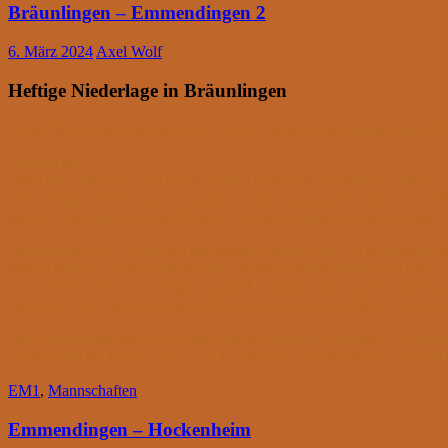
Bräunlingen – Emmendingen 2
6. März 2024
Axel Wolf
Heftige Niederlage in Bräunlingen
In der Bereichsliga musste unsere Zweite zum Auswärtsspiel gegen Brä
Spielablauf:
Sebastian Schächtele (4) patzte in der Eröffnung und gab auf. Stefan
Damenflügel nicht mehr so schnell zur Rettung heranbrachte und au
übersah. Das kostete einen Bauern. Als die Stellung wieder gefestigt
Daniel Reifsteck (2) spielte eine ausgeglichene Partie. Sein Remisa
gleichfarbigen Läuferendspiel verlor er einen vorgetriebenen Bauern;
In dieser Phase bekam Danylo Synytskyi (3) im Spiel Läufer+Springe
Die letzte Partie lief noch am Spitzenbrett mit Thomas Ehret. Schluss
Das Endergebnis mit 1,5:6,5 war etwas zu hoch ausgefallen. Emmend
In der nächsten Runde am 03.03. kommt der Tabellenzweite Frb We
EM1
,
Mannschaften
Emmendingen – Hockenheim