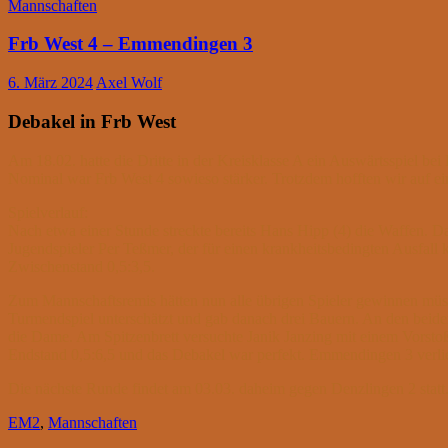
Mannschaften
Frb West 4 – Emmendingen 3
6. März 2024
Axel Wolf
Debakel in Frb West
Am 18.02. hatte die Dritte in der Kreisklasse A ein Auswärtsspiel bei
Nominal war Frb West 4 sowieso stärker. Trotzdem hofften wir auf e
Spielverlauf:
Nach etwa einer Stunde streckte bereits Hans Hipp (4) die Waffen. D
Jugendspieler Per Teßmer, der für einen krankheitsbedingten Ausfall
Zwischenstand 0,5:3,5.
Zum Mannschaftsremis hätten nun alle übrigen Spieler gewinnen müsse
Turmendspiel unterschätzt und gab danach drei Bauern. An den beide
die Dame. Am Spitzenbrett versuchte Janik Janzing mit einem Vorstoß
Endstand 0,5:6,5 und das Debakel war perfekt. Emmendingen 3 verlier
Die nächste Runde findet am 03.03. daheim gegen Denzlingen 2 statt
EM2
,
Mannschaften