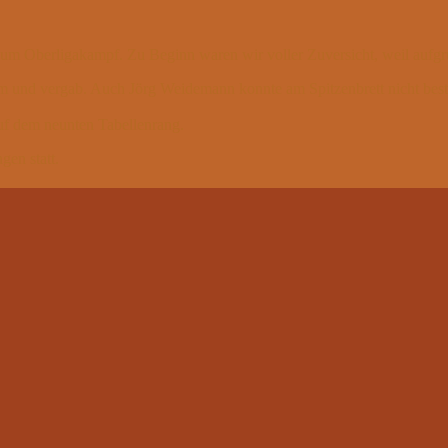
berligakampf. Zu Beginn waren wir voller Zuversicht, weil aufgrun
rm und vergab. Auch Jörg Weidemann konnte am Spitzenbrett nicht best
uf dem neunten Tabellenrang.
gen statt.