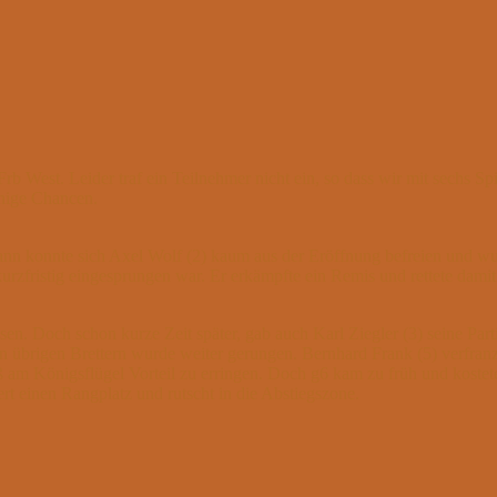
 Frb West. Leider traf ein Teilnehmer nicht ein, so dass wir mit sechs 
inige Chancen.
ann konnte sich Axel Wolf (2) kaum aus der Eröffnung befreien und wur
 kurzfristig eingesprungen war. Er erkämpfte ein Remis und rettete dam
n. Doch schon kurze Zeit später, gab auch Karl Ziegler (3) seine Parti
n übrigen Brettern wurde weiter gerungen. Bernhard Frank (5) verfran
 am Königsflügel Vorteil zu erringen. Doch g6 kam zu früh und kostet
t einen Rangplatz und rutscht in die Abstiegszone.
.