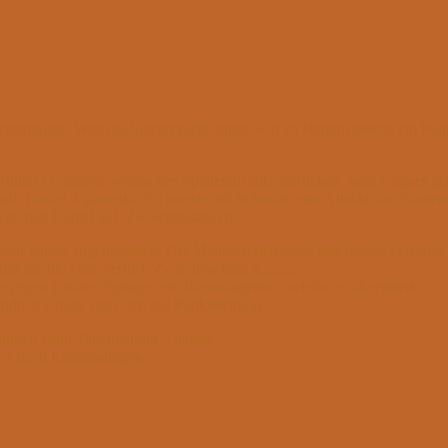
unlingen. Weil ein Spieler nicht antrat, war zu Beginn bereits ein Punk
 Bühler (7) musste wegen des Spielerausfalls aufrücken. Sein Gegner gr
fgab. Daniel Ziganenko (6) musste mit Schwarz eine Attacke am Damen
 war, gab Daniel auf. Zwischenstand 0:4.
ngebot wurde angenommen. Der Mannschaftskampf war bereits verloren. A
 das reichte zum Verlust. Zwischenstand 0,5:5,5.
r gegen Läufer+Springer ein Remisangebot, welches er akzeptierte.
endlich einigte man sich auf Punkteteilung.
ingen kann Tabellenrang 5 halten.
st 2 nach Emmendingen.