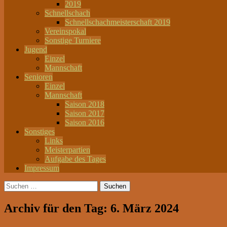
2019
Schnellschach
Schnellschachmeisterschaft 2019
Vereinspokal
Sonstige Turniere
Jugend
Einzel
Mannschaft
Senioren
Einzel
Mannschaft
Saison 2018
Saison 2017
Saison 2016
Sonstiges
Links
Meisterpartien
Aufgabe des Tages
Impressum
Suchen
nach:
Archiv für den Tag: 6. März 2024