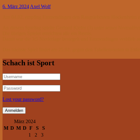
6. März 2024
Axel Wolf
Am 04.02. empfing Emmendingen den Rangsiebenten Hockenheim zum O
An diesem Spieltag spielte Gerhard Kiefer (3) unter seiner Normalfo
Die übrigen Spieler erreichten alle ein Remis.
Damit war die 3:5 Niederlage besiegelt und Emmendingen verblieb a
Das nächste Spiel findet am 25.02. gegen den Tabellenvierten in Ettlin
Schach ist Sport
Lost your password?
März 2024
M
D
M
D
F
S
S
1
2
3