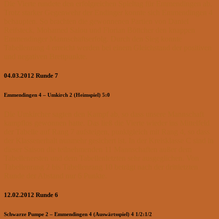
Die Vierte rundete den erfolgreichen Spieltag für Emmendingen ab.
Trotz starker Gegenwehr der Endinger konnte sich Emmendingen 4
behaupten. So brachten die gewonnenen Partien von Daniel
Reifsteck, Mohamed Salou und Florian Böttcher den knappen
Emmendinger Mannschaftserfolg. Durch den Sieg konnte
Tabellenrang 4 erreicht werden bei einem Gleichstand der positiven
und negativen Brettpunkte.
04.03.2012 Runde 7
Emmendingen 4 – Umkirch 2 (Heimspiel) 5:0
Die Umkircher sagten den Kampf ab, so dass unsere Mannschaft
kampflos gewonnen hatte. Das ließ die Vierte wieder ins Mittelfeld
der Tabelle auf Rang 7 aufsteigen, punktgleich mit Rang 4, so dass
der Klassenerhalt nunmehr gesichert ist. In der Kreisklasse C sind in
dieser Saison die teilnehmenden 11 Mannschaften außer dem
Tabellenersten und dem Tabellenletzten sehr ausgeglichen. Von
Tabellenrang 2 bis Tabellenrang 10 beträgt nach der drittletzten
Runde der Abstand nur 6 Punkte.
12.02.2012 Runde 6
Schwarze Pumpe 2 – Emmendingen 4 (Auswärtsspiel) 4 1/2:1/2