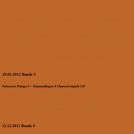
Obwohl wir diese Begegnung bereits in Runde 5 kampflos verloren
hatten, wurde sie wiederholt. Mit Schwarze Pumpe 2 trafen wir auf
einen Gegner, der in der letzten Saison noch in der Kreisklasse A
gespielt hatte. Der DWZ-Schnitt unserer Mannschaft war um 400
niedriger. So war Emmendingen 4 chancenlos. Nur Bernhard Frank
konnte an Brett 2 seinem Gegner einen halben Punkt abringen. In
der Rangfolge stürzte die Mannschaft nochmals um drei Plätze ab,
nunmehr auf Rang 9. Durch die beiden Begegnungen mit Schwarze
Pumpe 2 war unsere Vierte um insgesamt sechs Plätze abgestürzt
und direkt in der Abstiegszone gelandet, nur 6 Punkte vom
Tabellenletzten entfernt.
29.01.2012 Runde 5
Schwarze Pumpe 2 – Emmendingen 4 (Auswärtsspiel) 5:0
An diesem Spieltag konnte wegen einer Vielzahl von Ausfällen in
den oberen Mannschaften keine 4. Mannschaft gebildet werden. So
musste der Kampf abgesagt werden. Die Mannschaft stürzte damit
in der Tabelle um drei Plätze auf Rang 6 ab.
11.12.2011 Runde 4