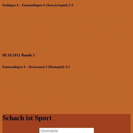
Endingen 4 – Emmendingen 4 (Auswärtsspiel) 2:3
Mit einem Spieler weniger musste Emmendingen 4 in Endingen
antreten. Trotzdem gelang ein souveräner Sieg. Bernhard Frank,
Udo Berger und Daniel Reifsteck konnten volle Brettpunkte
erringen. Das reichte zum 2:3-Endstand und zu Rang 2. Mit 3
Mannschaftssiegen war der Spieltag insgesamt für Emmendingen
sehr erfolgreich.
09.10.2011 Runde 1
Emmendingen 4 – Dreisamtal 3 (Heimspiel) 4:1
Die Dreisamtäler konnten sich gegen Emmendingen 4 nicht
durchsetzen. Lediglich ein Sieg an Brett 4 war möglich. Hier hatte
Udo Berger eine überlegene Partie gespielt, was ihn seine eigene
Sicherheit vernachlässigen ließ. Sein Gegner konnte ihn noch matt
setzen. Mit dem klaren 4:1-Erfolg landete Emmendingen 4 auf Platz
1 der Tabelle.
Schach ist Sport