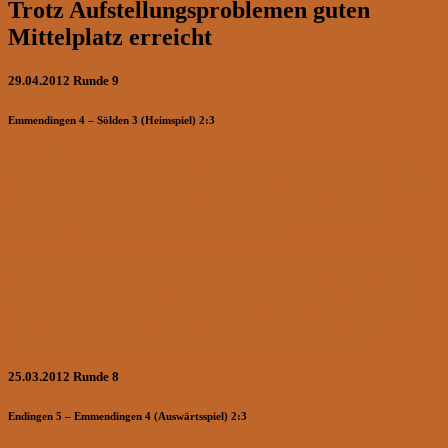
Trotz Aufstellungsproblemen guten
Mittelplatz erreicht
29.04.2012 Runde 9
Emmendingen 4 – Sölden 3 (Heimspiel) 2:3
Die 4. Mannschaft empfing im Heimspiel die 3. Mannschaft von
Sölden. Diese trat in starker Besetzung an. Leider war unsere Vierte
nicht komplett und konnte nur 3 Spieler aufbieten. Wolfgang
Dederichs und Mohamed Salou gewannen ihre Partien. Der
Endstand von 2:3 ergab den Tabellenplatz 5.
In der Saison haben Aryan Dehgan (1), Andreas Heidenreich (1),
Daniel Reifsteck (5) und Mohamed Salou (3) keine Partie verloren.
Daniel Reifsteck konnte sich in der Kreisklasse C mit 4,5 Punkten
aus 5 Partien unter den Top10-Spielern einreihen. Er hat ganz
wesentlich zum Saisonerfolg der Mannschaft beigetragen.
25.03.2012 Runde 8
Endingen 5 – Emmendingen 4 (Auswärtsspiel) 2:3