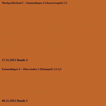
Markgräflerland 2 – Emmendingen 4 (Auswärtsspiel) 2:3
Die 4. Mannschaft konnte trotz Handikap einen bravourösen Sieg
mit nach Hause nehmen. Sie musste auf dem Weg nach Müllheim
auf einen Spieler verzichten und damit einen Brettpunkt kampflos
abgeben. Doch die engagierte Leistung der übrigen Spieler brachte
am Ende den Erfolg. Daniel Reifsteck, Mohamed Salou und
Bernhard Frank brachten volle Brettpunkte ein. Die Leistung
unseres Jugendspielers Daniel Reifsteck bedarf der besonderen
Erwähnung. Er setzte sich gegen seinen Gegner durch, obwohl
dieser einen DWZ-Vorteil von etwa 420 hat. Damit war er der
Matchwinner. Rang 3 der Tabelle blieb erhalten.
27.11.2011 Runde 3
Emmendingen 4 – Oberwinden 5 (Heimspiel) 1,5:3,5
Oberwinden 5 kam mit einer starken Mannschaft, so dass
Emmendingen 4 eine Niederlage hinnehmen musste. Daniel
Reifsteck, Bernhard Frank und Miriam Schäfer kamen zur
Punkteteilung. Es ergab Rang 3.
06.11.2011 Runde 2