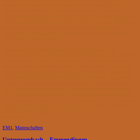
Spitzenbrett den ersten vollen Punkt ein. Axel Wolf (7) sah nach
Schiedsrichtertätigkeit und Rückkehr ans Brett spontan eine
Angriffsmöglichkeit und führte diese aus; beim zweiten Blick war es
ein Patzer. Als der Gegner Remis bot, nahm er sofort an. Wolfgang
Dederichs (5) baute seine Stellung solide auf und erhielt zwei
verbundene Freibauern und die starke c-Linie, was letztlich zum
Sieg führte. Zwischenstand 4:1.
An den anderen Brettern wurde noch hart gerungen. Iouri
Sorokovski (3) hatte eine ausgeglichene Stellung und gewann zwei
Bauern. Durch Fesselung auf der freien g-Linie bekam er Druck,
dem er am Ende nicht mehr entkam. Daniel Reifsteck (4) musste
einen starken Angriff der vorstoßenden Bauern auf a- und b-Linie
parieren und kam erheblich in Nachteil. Den direkten Gewinnweg
hatte sein Gegner übersehen, so dass Daniel eine Gegenattacke auf
der d-Linie versuchen konnte. Diese war letztlich erfolgreich und
führte zum Remis. Damit war der Mannschaftssieg bereits erreicht.
An Brett 2 hatte Michael Gihr mit Springer und einem Mehrbauern
gegen Läufer zu kämpfen. Nach mehreren Versuchen, den Bauern
durchzubringen, einigte man sich auf Remis.
Endstand 5:3.
EM1
,
Mannschaften
Untergrombach – Emmendingen