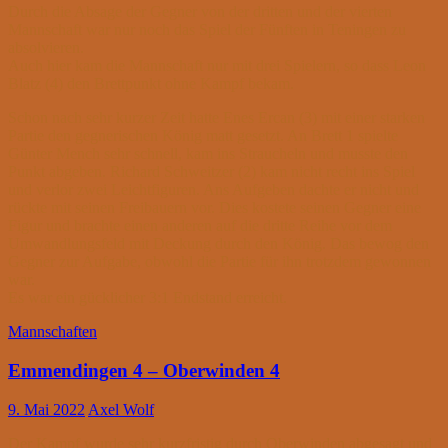
Durch die Absage der Gegner von der dritten und der vierten
Mannschaft war nur noch das Spiel der Fünften in Teningen zu
absolvieren.
Auch hier kam die Mannschaft nur mit drei Spielern, so dass Leon
Blatz (4) den Brettpunkt ohne Kampf bekam.
Schon nach sehr kurzer Zeit hatte Enes Ercan (3) mit einer starken
Partie den gegnerischen König matt gesetzt. An Brett 1 spielte
Günter Mench sehr schnell, kam ins Straucheln und musste den
Punkt abgeben. Richard Schweitzer (2) kam nicht recht ins Spiel
und verlor zwei Leichtfiguren. Ans Aufgeben dachte er nicht und
rückte mit seinen Freibauern vor. Dies kostete seinen Gegner eine
Figur und brachte einen anderen auf die dritte Reihe vor dem
Umwandlungsfeld mit Deckung durch den König. Das bewog den
Gegner zur Aufgabe, obwohl die Partie für ihn trotzdem gewonnen
war.
Es war ein gücklicher 3:1 Endstand erreicht.
Mannschaften
Emmendingen 4 – Oberwinden 4
9. Mai 2022
Axel Wolf
Der Kampf wurde sehr kurzfristig durch Oberwinden abgesagt und