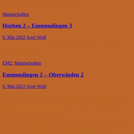
somit von der Dritten kampflos gewonnen.
Mannschaften
Horben 2 – Emmendingen 3
9. Mai 2022
Axel Wolf
Die Begegnung wurde durch Horben abgesagt. Die Dritte hatte
kampflos gewonnen.
EM2
,
Mannschaften
Emmendingen 2 – Oberwinden 2
9. Mai 2022
Axel Wolf
Am 08.05. empfing unsere Zweite in der Landesliga die zweite
Mannschaft aus Oberwinden, die geschwächt und nur mit sieben
Spielern antrat. So konnte zu Beginn ein Punkt kampflos für Kosai
Alsamman (8) verbucht werden.
Torsten Frank (6) spielte gegen Skandinavisch eine gute Eröffnung,
sah aber keinen Gewinnweg und remisierte nach etwa zwei
Stunden. Kurz darauf brachte Christof Herbrechtsmeier am