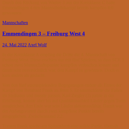
Durch den Rückzug von Wiehre 3 aus der Kreisklasse C hatte
Emmendingen 4 den Mannschaftskampf bereits kampflos 8:0
gewonnen.
Mannschaften
Emmendingen 3 – Freiburg West 4
24. Mai 2022
Axel Wolf
In der Kreisklasse A empfing die Dritte die 4. Mannschaft von
Freiburg West. Diese erschien nur mit fünf Spielern, so dass SCE 3
schon zwei Mannschaftspunkte kampflos verbuchen konnte und
damit sehr zuversichtlich war, den Kampf zu gewinnen. Doch es
kam anders als gedacht.
Von den fünf auszuspielenden Begegnungen endete als Erstes der
Kampf von Bernhard Frank an Brett 5. Er unterschätzte die Fallen
im Sizilianer und musste passen. Karl Ziegler (3) patzte in der
Eröffnung, konnte aber bis auf Qualitätsnachteil Läufer gegen Turm
ausgleichen. Am Ende war sein Läufer aktionsunfähig. Damit war
der Anfangsvorteil durch zwei kampflose Punkte bereits
ausgeglichen. Zwischenstand 2:2.
Torsten Frank spielte am Spitzenbrett eine solide Partie, übersah