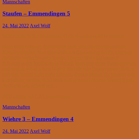
Mannschaften
Staufen – Emmendingen 5
24. Mai 2022
Axel Wolf
SCE 5 hatte in der Kreisklasse D ein Auswärtsspiel in Staufen.
Hans Hipp hatte am Spitzenbrett nach sehr solidem Spiel einen
Vorteil erarbeitet, fand aber nicht den Gewinnweg im 39. Zug und
die Partie verflachte zum Remis. Thomas Mohr (2) kam mit
Schwarz in der Eröffnung in Vorteil, ignorierte einen Bauerngewinn
und vergab sofort seinen Vorteil. Erst als sein Gegner patzte, ließ er
sich den Vorteil nicht mehr nehmen. Günter Mench (3) gewann eine
Leichtfigur, erhöhte den Druck und gewann. Helmut Maier (4) gab
die Partie sehr schnell auf.
SCE 5 hatte mit 2,5:1,5 gewonnen.
Mannschaften
Wiehre 3 – Emmendingen 4
24. Mai 2022
Axel Wolf