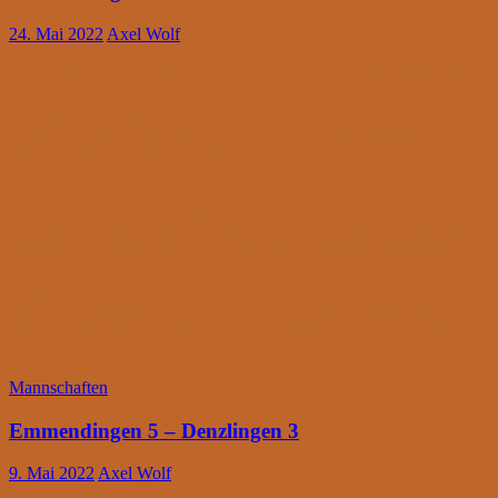
24. Mai 2022
Axel Wolf
Im Oberligaderby spielte unsere Erste am 14.05. in dem Heimspiel
gegen Brombach. Die Begegnung war einverständlich auf den
Samstag vorverlegt.
Nominal waren beide Mannschaften gleichwertig aufgestellt.
Entsprechend war das Ergebnis.
Nach dem ersten Remis an Brett 6 von Gerhard Kiefer endeten auch
die Partien von Andrei Sokolov, Normunds Miezis, Andreas Bauer,
Josip Stocko, Hans-Joachim Vatter und Christof Herbrechtsmeier
mit Remis. Lediglich an Brett 3 mit Jörg Weidemann entstand ein
bemerkenswerter Kampf, der viel Beachtung fand. Leider ging
dieser zum Nachteil für Emmendingen aus.
Mit dem Endergebnis von 3,5:4,5 landete Emmendingen nun auf
einem Abstiegsplatz. An dem Spielwochenende im Juni mit den
letzten beiden Spielen auswärts sollte gepunktet werden.
Mannschaften
Emmendingen 5 – Denzlingen 3
9. Mai 2022
Axel Wolf