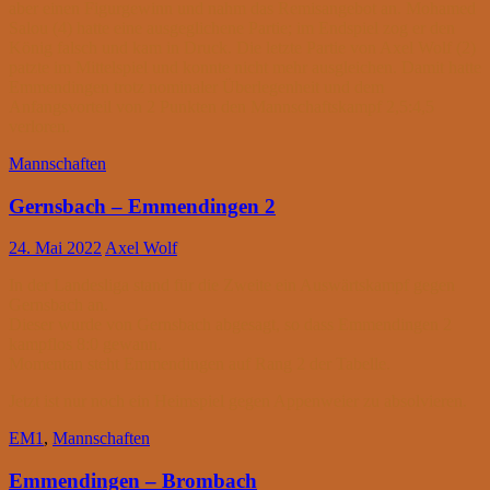
aber einen Figurgewinn und nahm das Remisangebot an. Mohamed
Salou (4) hatte eine ausgeglichene Partie; im Endspiel zog er den
König falsch und kam in Druck. Die letzte Partie von Axel Wolf (2)
patzte im Mittelspiel und konnte nicht mehr ausgleichen. Damit hatte
Emmendingen trotz nominaler Überlegenheit und dem
Anfangsvorteil von 2 Punkten den Mannschaftskampf 2,5:4,5
verloren.
Mannschaften
Gernsbach – Emmendingen 2
24. Mai 2022
Axel Wolf
In der Landesliga stand für die Zweite ein Auswärtskampf gegen
Gernsbach an.
Dieser wurde von Gernsbach abgesagt, so dass Emmendingen 2
kampflos 8:0 gewann.
Momentan steht Emmendingen auf Rang 2 der Tabelle.
Jetzt ist nur noch ein Heimspiel gegen Appenweier zu absolvieren.
EM1
,
Mannschaften
Emmendingen – Brombach