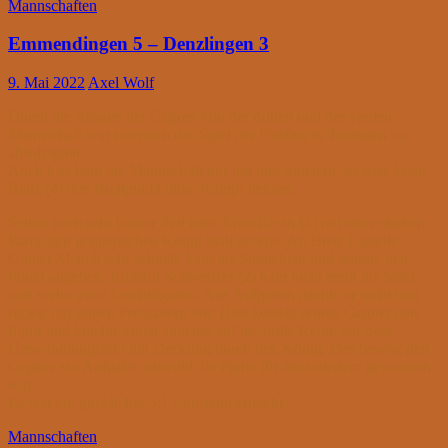
Mannschaften
Emmendingen 5 – Denzlingen 3
9. Mai 2022
Axel Wolf
Durch die Absage der Gegner von der dritten und der vierten
Mannschaft war nur noch das Spiel der Fünften in Teningen zu
absolvieren.
Auch hier kam die Mannschaft nur mit drei Spielern, so dass Leon
Blatz (4) den Brettpunkt ohne Kampf bekam.
Schon nach sehr kurzer Zeit hatte Enes Ercan (3) mit einer starken
Partie den gegnerischen König matt gesetzt. An Brett 1 spielte
Günter Mench sehr schnell, kam ins Straucheln und musste den
Punkt abgeben. Richard Schweitzer (2) kam nicht recht ins Spiel
und verlor zwei Leichtfiguren. Ans Aufgeben dachte er nicht und
rückte mit seinen Freibauern vor. Dies kostete seinen Gegner eine
Figur und brachte einen anderen auf die dritte Reihe vor dem
Umwandlungsfeld mit Deckung durch den König. Das bewog den
Gegner zur Aufgabe, obwohl die Partie für ihn trotzdem gewonnen
war.
Es war ein gücklicher 3:1 Endstand erreicht.
Mannschaften