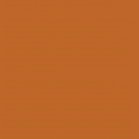
Spielern antrat. So konnte zu Beginn ein Punkt kampflos für Kosai
Alsamman (8) verbucht werden.
Torsten Frank (6) spielte gegen Skandinavisch eine gute Eröffnung,
sah aber keinen Gewinnweg und remisierte nach etwa zwei
Stunden. Kurz darauf brachte Christof Herbrechtsmeier am
Spitzenbrett den ersten vollen Punkt ein. Axel Wolf (7) sah nach
Schiedsrichtertätigkeit und Rückkehr ans Brett spontan eine
Angriffsmöglichkeit und führte diese aus; beim zweiten Blick war es
ein Patzer. Als der Gegner Remis bot, nahm er sofort an. Wolfgang
Dederichs (5) baute seine Stellung solide auf und erhielt zwei
verbundene Freibauern und die starke c-Linie, was letztlich zum
Sieg führte. Zwischenstand 4:1.
An den anderen Brettern wurde noch hart gerungen. Iouri
Sorokovski (3) hatte eine ausgeglichene Stellung und gewann zwei
Bauern. Durch Fesselung auf der freien g-Linie bekam er Druck,
dem er am Ende nicht mehr entkam. Daniel Reifsteck (4) musste
einen starken Angriff der vorstoßenden Bauern auf a- und b-Linie
parieren und kam erheblich in Nachteil. Den direkten Gewinnweg
hatte sein Gegner übersehen, so dass Daniel eine Gegenattacke auf
der d-Linie versuchen konnte. Diese war letztlich erfolgreich und
führte zum Remis. Damit war der Mannschaftssieg bereits erreicht.
An Brett 2 hatte Michael Gihr mit Springer und einem Mehrbauern
gegen Läufer zu kämpfen. Nach mehreren Versuchen, den Bauern