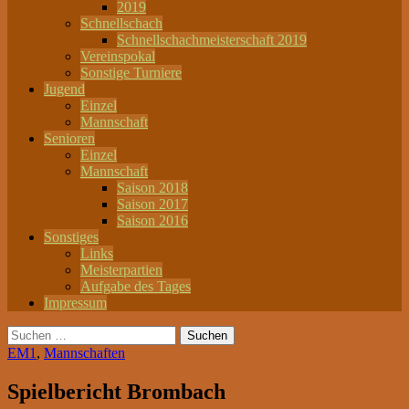
2019
Schnellschach
Schnellschachmeisterschaft 2019
Vereinspokal
Sonstige Turniere
Jugend
Einzel
Mannschaft
Senioren
Einzel
Mannschaft
Saison 2018
Saison 2017
Saison 2016
Sonstiges
Links
Meisterpartien
Aufgabe des Tages
Impressum
Suchen
nach:
EM1
,
Mannschaften
Spielbericht Brombach