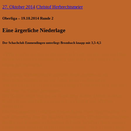
27. Oktober 2014
Christof Herbrechtsmeier
Oberliga – 19.10.2014 Runde 2
Eine ärgerliche Niederlage
Der Schachclub Emmendingen unterliegt Brombach knapp mit 3,5-4,5
Völlig unnötig wurden in der zweiten Runde wieder zwei wichtige
Punkte verschenkt. Brombach war angetreten wie erwartet, wir
waren gut vorbereitet.
Die letzten Vorbereitungen erfolgten noch gemeinsam am
Samstagnachmittag unter der Ägide eines Großmeisters.
Am Abend fand dann ein doppelrundiges Blitzturnier statt, das Jens
und Jörg vor Andrei gewannen.
Der Kampf selbst fing gut an. Nach einer halben Stunde stand es
0,5:0,5 (Freundschaftsremis zwischen Christof und Matthias
Rüfenacht).
Die Stellungen der restlichen Partien ließen einen Sieg erwarten: Es
war abzusehen, dass die bis dahin bestehende Erfolgsserie des ersten
Brettes von Brombach (Sebastian Schmidt-Schäffer) durch unseren
Großmeister souverän beendet werden würde. Brett 2 (Jörg) stand