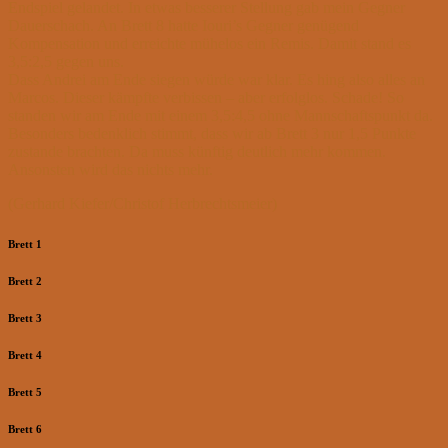
Endspiel gelandet. In etwas besserer Stellung gab mein Gegner
Dauerschach. An Brett 8 hatte Iouri’s Gegner genügend
Kompensation und erreichte mühelos ein Remis. Damit stand es
3,5:2,5 gegen uns.
Dass Andrei am Ende siegen würde war klar. Es hing also alles an
Marcos. Dieser kämpfte verbissen – aber erfolglos. Schade! So
standen wir am Ende mit einem 3,5:4,5 ohne Mannschaftspunkt da.
Besonders bedenklich stimmt, dass wir ab Brett 3 nur 1,5 Punkte
zustande brachten. Da muss künftig deutlich mehr kommen.
Ansonsten wird das nichts mehr.
(Gerhard Kiefer/Christof Herbrechtsmeier)
Brett 1
Brett 2
Brett 3
Brett 4
Brett 5
Brett 6