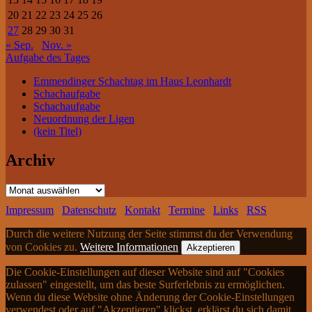
20
21
22
23
24
25
26
27
28
29
30
31
« Sep.
Nov. »
Aufgabe des Tages
Emmendinger Schachtag im Haus Leonhardt
Schachaufgabe
Schachaufgabe
Neuordnung der Ligen
(kein Titel)
Archiv
Archiv
Impressum
Datenschutz
Kontakt
Termine
Links
RSS
Durch die weitere Nutzung der Seite stimmst du der Verwendung
von Cookies zu.
Weitere Informationen
Akzeptieren
Die Cookie-Einstellungen auf dieser Website sind auf "Cookies
zulassen" eingestellt, um das beste Surferlebnis zu ermöglichen.
Wenn du diese Website ohne Änderung der Cookie-Einstellungen
verwendest oder auf "Akzeptieren" klickst, erklärst du sich damit