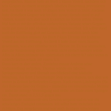
ausgeglichen, Marcos hatte an Brett 3 klaren Vorteil, nachdem sich
sein Gegner zu einem strategisch falschen Bauernzug provozieren
ließ. An Brett 4 war nach 10 Zügen kein Vorteil in Sicht. Andreas
hatte denselben Gegner wie im Jahr zuvor; damals stand er auf
Verlust, konnte sich aber noch trickreich ins Remis retten. Dieses
Mal kam er mit der offenbar vorbereiteten Variante seines Gegners
nicht gut zurecht und übersah einen Figurenverlust. Ich selbst stand
nach der Eröffnung glatt auf Gewinn, der natürlich noch hätte
realisiert werden müssen. An Brett 7 kam Thomas mit leichtem
Vorteil aus der Eröffnung. An Brett 8 hatte Iouri einen Bauern
gewonnen, was aber offenbar noch Theorie ist. Es war abzusehen,
dass die Realisierung dieses Vorteils nicht einfach werden würde.
Alles in Allem rechnete ich optimistisch mit einem 6:2 oder wenn es
schlecht laufen würde mit einem 5:3.
Dann kam es aber anders. Zunächst musste Andreas seine
Verluststellung aufgeben. Thomas wählte ein falsches
Springermanöver und übersah anschließend eine taktische
Wendung. An Brett 2 beschäftigte Jörg seinen starken, sich aber wie
immer in Zeitnot befindenden Gegner. Nach einem Läuferopfer (für
drei Bauern) fand der Gegner – immerhin ein internationaler Meister
– nicht die richtige Verteidigung und stellte am Ende einen Springer
ein. Damit stand es 2,5:1,5 gegen uns.
Marcos hatte mittlerweile den Gewinn verpasst und es war ein
schwieriges Endspiel entstanden. Ich selbst hatte mehrfach den
richtigen Zug ausgelassen und war auch in einem schwierigen