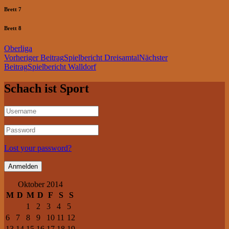
Brett 7
Brett 8
Oberliga
Beitragsnavigation
Vorheriger Beitrag
Spielbericht Dreisamtal
Nächster
Beitrag
Spielbericht Walldorf
Schach ist Sport
Lost your password?
Oktober 2014
M
D
M
D
F
S
S
1
2
3
4
5
6
7
8
9
10
11
12
13
14
15
16
17
18
19