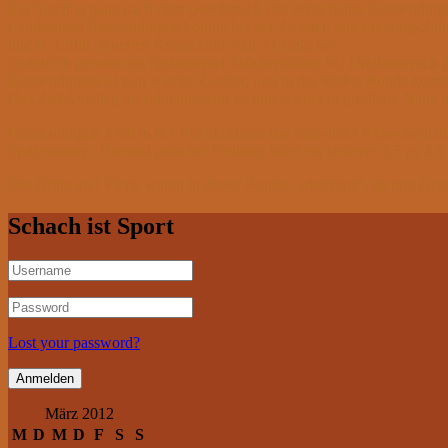
Ein Spieltag ganz nach dem Geschmack des Schachclub Emmendingen:
Landesligist Emmendingen konnte bei der Zweiten von Freiburg-Zähri
und B. Liftin steuerten Remis zum 5 zu 3 Erfolg bei.
Zeitgleich gewann im Spitzenspiel Tabellenführer SC Dreiländereck 
Emmendingen ist nun wieder Zweiter, und in der letzten Runde kommt
Das Ziel Aufstieg im Jubiläumsjahr ist nun wieder in greifbare Nähe g
Emmendingen 2 hat in der Bezirksklasse das Saisonziel Klassenerhalt 
Spitzenteams. Diesmal gabs bei Freiburg West ein sicheres 5,5 zu 2,
Die Dritte und Vierte waren in dieser Runde „arbeitslos“, da ihre Geg
Schach ist Sport
Lost your password?
März 2012
M
D
M
D
F
S
S