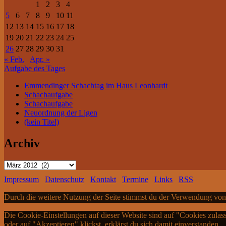
1
2
3
4
5
6
7
8
9
10
11
12
13
14
15
16
17
18
19
20
21
22
23
24
25
26
27
28
29
30
31
« Feb.
Apr. »
Aufgabe des Tages
Emmendinger Schachtag im Haus Leonhardt
Schachaufgabe
Schachaufgabe
Neuordnung der Ligen
(kein Titel)
Archiv
Archiv
Impressum
Datenschutz
Kontakt
Termine
Links
RSS
Durch die weitere Nutzung der Seite stimmst du der Verwendung vo
Die Cookie-Einstellungen auf dieser Website sind auf "Cookies zulas
oder auf "Akzeptieren" klickst, erklärst du sich damit einverstanden.