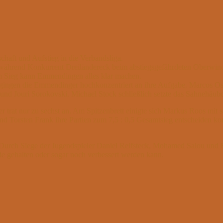
chaft und Aufstieg in die Verbandsliga.
n, während Konkurrent Dreiländereck beim abstiegsgefährdeten Oberwin
nem Sieg kann Emmendingen alles klar machen.
gingen die Emmendinger hochkonzentriert an ihre Aufgabe. Marcos Osor
und Jouri Sorokovski. Michael Stock schließlich setzte das Sahnehäub
r trat nur zu sechst an. Am Spitzenbrett einigte sich Markus Roos mi
d Torsten Frank ihre Partien zum 7,5 : 0,5 Gesamtsieg entscheiden kon
. Durch Siege der Jugendspieler Daniel Reifsteck, Mohamed Salou und Fl
nde gehalten oder sogar noch verbessert werden kann.