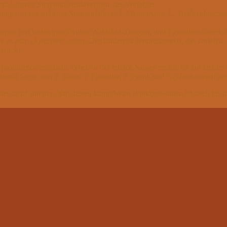
 Eigener Sieg und Punktverluste der Verfolger.
ngen einen sicheren Sieg einfahren. J. Weidemann, C. Herbrechtsmeie
gegen den bisherigen Dritten Waldshut-Tiengen, und Favoritenschreck
 es zum „Endspiel“ gegen Dreiländereck (vorausgesetzt, die vorletzte
erückt.
problemlos geschafft. Noch in der letzten Saison mußte bis zur letzten
5 durch Siege von T. Gens, J. Fleischer, T. Frank und A. Heidenreich 
ner nicht antraten. Mit diesen kampflosen Punktgewinnen ist auch für di