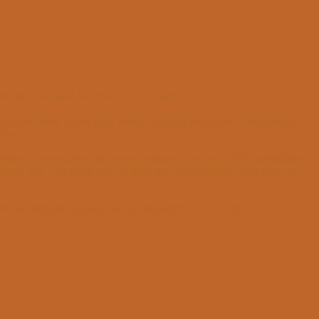
den nur zu einem knappen 4,5 : 3,5 kam.
io eröffnete schon nach kurzer Zeit den Reigen der Einzelsiege, es
chen.
t seinem Gegenspieler auf Remis, während nach zum Teil hartnäckigem
nten. Em 2 ist damit vom 4. Platz der Bezirksklasse nicht mehr zu
orian Böttcher gelang ein harterkämpfter 3 : 2 Erfolg.