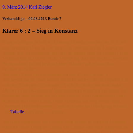
9. März 2014
Karl Ziegler
Verbandsliga – 09.03.2013 Runde 7
Klarer 6 : 2 – Sieg in Konstanz
Einen wichtigen Schritt in Richtung Oberliga machte der SCE mit
dem deutlichen Sieg in Konstanz. Da gleichzeitig die Konkurrenz
Federn ließ, ist Emmendingen nun alleiniger Tabellenzweiter in der
Verbandsliga mit einem Punkt Vorsprung und den deutlich besseren
Brettpunkten. In den beiden letzten Runden gilt es nun diese
Position zu halten.
Die weite Reise nach Konstanz trat der SC zwar nicht in
Bestbesetzung an, aber wieder einmal konnten alle acht Spieler zum
sicheren Endergebnis beitragen. Auch die beiden internationalen
Meister an den Konstanzer Spitzenbrettern schafften nur remis. Für
Emmendingen gewannen Marcos Osorio, Jouri Sorokowski, Jens
Rahnfeld und Boris Litfin, remis steuerten bei Jörg Weidemann,
Christoph Herbrechtsmeier, Gerhard Kiefer und Wolfgang Schmid.
Die
Tabelle
nach dem 7. Spieltag.
Die Aufstiegsträume der zweiten Mannschaft in der Bezirksklasse
erhielten einen Dämpfer. Gegen die diesmal sehr stark aufgestellten
Gegner von Schwarze Pumpe Freiburg ging bei der 1,5 : 6,5 –