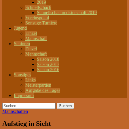
2019
Schnellschach
Schnellschachmeisterschaft 2019
Vereinspokal
Sonstige Turniere
Jugend
Einzel
Mannschaft
Senioren
Einzel
Mannschaft
Saison 2018
Saison 2017
Saison 2016
Sonstiges
Links
Meisterpartien
Aufgabe des Tages
Impressum
Suchen
nach:
Mannschaften
Aufstieg in Sicht