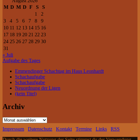
August 2026
M
D
M
D
F
S
S
1
2
3
4
5
6
7
8
9
10
11
12
13
14
15
16
17
18
19
20
21
22
23
24
25
26
27
28
29
30
31
« Juli
Aufgabe des Tages
Emmendinger Schachtag im Haus Leonhardt
Schachaufgabe
Schachaufgabe
Neuordnung der Ligen
(kein Titel)
Archiv
Archiv
Impressum
Datenschutz
Kontakt
Termine
Links
RSS
Durch die weitere Nutzung der Seite stimmst du der Verwendung