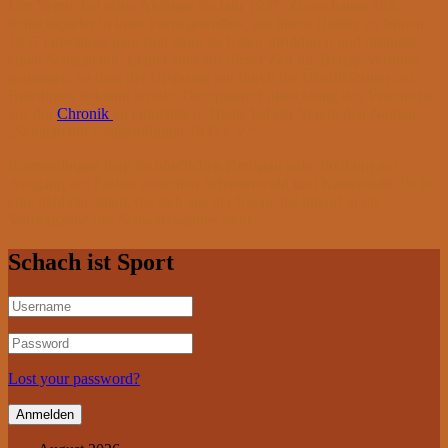
Der Verein hat seine Anfänge im Jahr 1937. Zuvor hatten sich
Schachspieler in loser Form getroffen, um ihrem Hobby zu frönen.
1937 entschloss man sich dann zu festen Strukturen und gründete
einen Schachclub. Leider sind aus dieser Zeit die Belege verloren
gegangen, so dass der Ursprung nur durch die Überlieferung der
Beteiligten bekannt wurde. Die spätere Entwicklung des Vereins ist
aus der
Chronik
zu entnehmen. Heute hat der Verein den Namen
„Schachclub Emmendingen 1937 e.V.“
Emmendingen liegt im nördlichen Breisgau nahe Freiburg am
Ausgang des Elztals zwischen Schwarzwald und Kaiserstuhl. Es ist
eine liebliche Stadt, die sich aus der Ebene bis hinauf in die
Vorbergzone des Schwarzwaldes zieht.
Schach ist Sport
Lost your password?