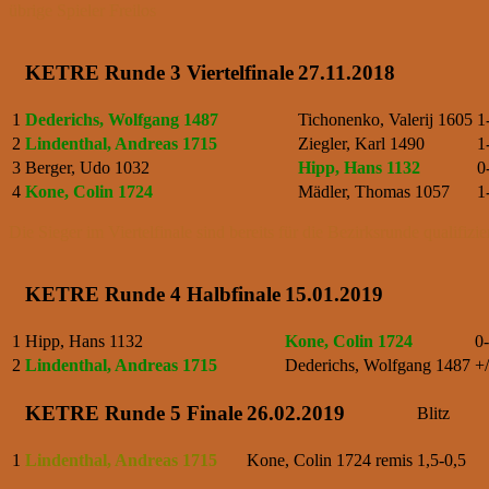
übrige Spieler Freilos
KETRE Runde 3 Viertelfinale
27.11.2018
1
Dederichs, Wolfgang 1487
Tichonenko, Valerij 1605
1
2
Lindenthal, Andreas 1715
Ziegler, Karl 1490
1
3
Berger, Udo 1032
Hipp, Hans 1132
0
4
Kone, Colin 1724
Mädler, Thomas 1057
1
Die Sieger im Viertelfinale sind bereits für die Bezirksrunde qualifiz
KETRE Runde 4 Halbfinale
15.01.2019
1
Hipp, Hans 1132
Kone, Colin 1724
0
2
Lindenthal, Andreas 1715
Dederichs, Wolfgang 1487
+/
KETRE Runde 5 Finale
26.02.2019
Blitz
1
Lindenthal, Andreas 1715
Kone, Colin 1724
remis
1,5-0,5