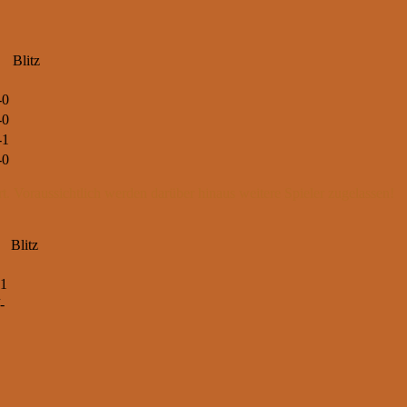
Blitz
-0
-0
-1
-0
iert. Voraussichtlich werden darüber hinaus weitere Spieler zugelassen!
Blitz
-1
-