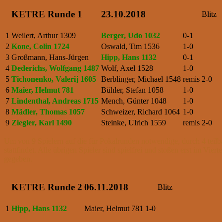
KETRE Runde 1
23.10.2018
Blitz
1
Weilert, Arthur 1309
Berger, Udo 1032
0-1
2
Kone, Colin 1724
Oswald, Tim 1536
1-0
3
Großmann, Hans-Jürgen
Hipp, Hans 1132
0-1
4
Dederichs, Wolfgang 1487
Wolf, Axel 1528
1-0
5
Tichonenko, Valerij 1605
Berblinger, Michael 1548
remis
2-0
6
Maier, Helmut 781
Bühler, Stefan 1058
1-0
7
Lindenthal, Andreas 1715
Mench, Günter 1048
1-0
8
Mädler, Thomas 1057
Schweizer, Richard 1064
1-0
9
Ziegler, Karl 1490
Steinke, Ulrich 1559
remis
2-0
Um von 9 Spielern auf die für Pokalrunden notwendige, durch 4 tei
stattfindet. Alle übrigen Spieler sind spielfrei und stoßen erst im Vi
gegeben.
KETRE Runde 2
06.11.2018
Blitz
1
Hipp, Hans 1132
Maier, Helmut 781
1-0