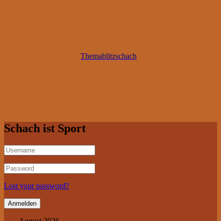
Die Schachpartien mit einer Gesamtbedenkzeit von weniger als 15
min je Spieler für alle Züge werden als Blitzschach bezeichnet.
Die üblichen Blitzschachturniere werden mit einer
Gesamtbedenkzeit von 5 min je Spieler für die ganze Partie
ausgeschrieben. Bei den Seniorenturnieren gelten im allgemeinen 7
min Gesamtbedenkzeit je Spieler.
Eine Sonderform ist das
Themablitzschach
.
Der SC Emmendingen führt in unregelmäßigen Abständen offene
Blitzschachturniere an einem beliebigen Trainingsabend durch. In
Kürze steht das nächste Turnier an.
Die Ergebnisse werden hier bekannt gegeben.
Schach ist Sport
Lost your password?
August 2026