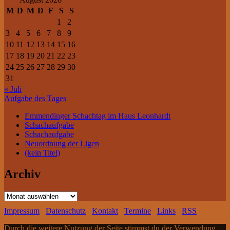
M
D
M
D
F
S
S
1
2
3
4
5
6
7
8
9
10
11
12
13
14
15
16
17
18
19
20
21
22
23
24
25
26
27
28
29
30
31
« Juli
Aufgabe des Tages
Emmendinger Schachtag im Haus Leonhardt
Schachaufgabe
Schachaufgabe
Neuordnung der Ligen
(kein Titel)
Archiv
Archiv
Impressum
Datenschutz
Kontakt
Termine
Links
RSS
Durch die weitere Nutzung der Seite stimmst du der Verwendung