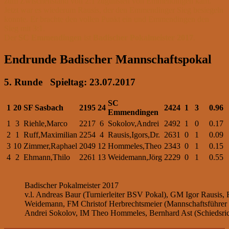
zum Zwischenstand von 2:1 zugunsten von Emmendingen kam.
Jetzt war es wiederum Rausis, der den Emmendinger Sieg besiegeln
konnte. Er brachte den vollen Punkt ein und Emmendingen den
Sieg mit 3:1.
Der
SC Emmendingen
ist
Badischer Pokalmeister 2017
.
Endrunde Badischer Mannschaftspokal
5. Runde Spieltag: 23.07.2017
SC
1
20
SF Sasbach
2195
24
2424
1
3
0.96
Emmendingen
1
3
Riehle,Marco
2217
6
Sokolov,Andrei
2492
1
0
0.17
2
1
Ruff,Maximilian
2254
4
Rausis,Igors,Dr.
2631
0
1
0.09
3
10
Zimmer,Raphael
2049
12
Hommeles,Theo
2343
0
1
0.15
4
2
Ehmann,Thilo
2261
13
Weidemann,Jörg
2229
0
1
0.55
Badischer Pokalmeister 2017
v.l. Andreas Baur (Turnierleiter BSV Pokal), GM Igor Rausis,
Weidemann, FM Christof Herbrechtsmeier (Mannschaftsführe
Andrei Sokolov, IM Theo Hommeles, Bernhard Ast (Schiedsric