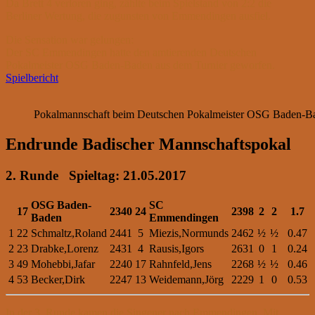
Da Brett 4 verloren ging, zählte beim Spielstand von 2:2 die
Berliner Wertung, die zugunsten von Emmendingen ausfiel.
Die Sensation war gelungen:
Der SC Emmendingen hatte den amtierenden Deutschen
Pokalmeister OSG Baden-Baden aus dem Turnier geworfen.
Spielbericht
Pokalmannschaft beim Deutschen Pokalmeister OSG Baden-B
Endrunde Badischer Mannschaftspokal
2. Runde Spieltag: 21.05.2017
OSG Baden-
SC
17
2340
24
2398
2
2
1.7
Baden
Emmendingen
1
22
Schmaltz,Roland
2441
5
Miezis,Normunds
2462
½
½
0.47
2
23
Drabke,Lorenz
2431
4
Rausis,Igors
2631
0
1
0.24
3
49
Mohebbi,Jafar
2240
17
Rahnfeld,Jens
2268
½
½
0.46
4
53
Becker,Dirk
2247
13
Weidemann,Jörg
2229
1
0
0.53
In der 3. Runde kamen die Singener nach Emmendingen. Mit