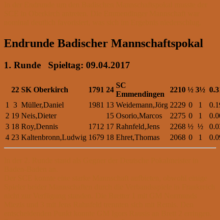
In der Endrunde um den Badischen Mannschaftspokal musste der
SCE in Oberkirch antreten. Die Emmendinger Mannschaft war
nominal deutlich favorisiert, was sich im Ergebnis niederschlug.
Endrunde Badischer Mannschaftspokal
1. Runde Spieltag: 09.04.2017
SC
22
SK Oberkirch
1791
24
2210
½
3½
0.3
Emmendingen
1
3
Müller,Daniel
1981
13
Weidemann,Jörg
2229
0
1
0.1
2
19
Neis,Dieter
15
Osorio,Marcos
2275
0
1
0.0
3
18
Roy,Dennis
1712
17
Rahnfeld,Jens
2268
½
½
0.0
4
23
Kaltenbronn,Ludwig
1679
18
Ehret,Thomas
2068
0
1
0.0
In der 2. Runde stand als Gegner der Deutsche Pokalmeister in
Baden-Baden an.
Der SCE konnte eine starke Mannschaft aufbieten, obwohl einige
Spieler beider Mannschaften durch die Verbandsspiele in Frankreich
nicht zur Verfügung standen. Die Bretter 1 mit GM Normunds
Miezis und 3 mit Jens Rahnfeld trennten sich mit Remis. Den
entscheidenden Punkt konnte GM Igors Rausis an Brett 2 erringen.