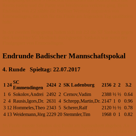
Remis endete und die Partie von Weidemann verloren ging. Beim
Endstand von 2:2 zählte die Berliner Wertung zugunsten von
Emmendingen, das sich für das Finale am folgenden Tag qualifiziert
hatte.
In der zweiten Begegnung hatten sich mit 2:2 die SF Sasbach gegen
den Ausrichter SC Mosbach durchgesetzt. Sasbach war somit der
Finalgegner von Emmendingen.
Endrunde Badischer Mannschaftspokal
4. Runde Spieltag: 22.07.2017
SC
1
24
2424
2
SK Ladenburg
2156
2
2
3.2
Emmendingen
1
6
Sokolov,Andrei
2492
2
Cernov,Vadim
2388
½
½
0.64
2
4
Rausis,Igors,Dr.
2631
4
Schrepp,Martin,Dr.
2147
1
0
0.96
3
12
Hommeles,Theo
2343
5
Scherer,Ralf
2120
½
½
0.78
4
13
Weidemann,Jörg
2229
20
Stemmler,Tim
1968
0
1
0.82
Im Finale musste Sokolov den Punkt am Spitzenbrett abgeben. An
den Brettern 3 und 4 siegten Hommeles und Weidemann, so dass es