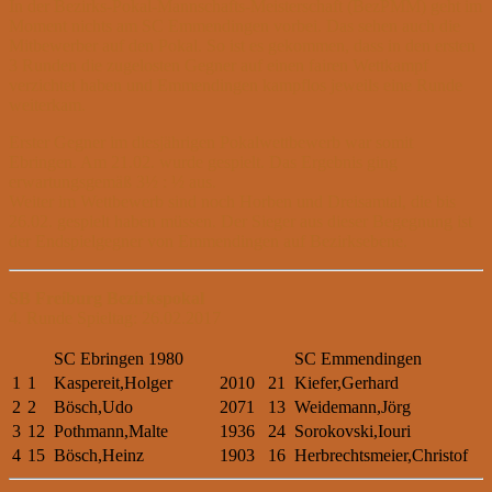
In der Bezirks-Pokal-Mannschafts-Meisterschaft (BezPMM) geht im
Moment nichts am SC Emmendingen vorbei. Das sehen auch die
Mitbewerber auf den Pokal. So ist es gekommen, dass in den ersten
3 Runden die zugelosten Gegner auf einen fairen Wettkampf
verzichtet haben und Emmendingen kampflos jeweils eine Runde
weiterkam.
Erster Gegner im diesjährigen Pokalwettbewerb war somit
Ebringen. Am 21.02. wurde gespielt. Das Ergebnis ging
erwartungsgemäß 3½ : ½ aus.
Weiter im Wettbewerb sind noch Horben und Dreisamtal, die bis
26.02. gespielt haben müssen. Der Sieger aus dieser Begegnung ist
der Endspielgegner von Emmendingen auf Bezirksebene.
SB Freiburg Bezirkspokal
4. Runde Spieltag: 26.02.2017
SC Ebringen 1980
SC Emmendingen
1
1
Kaspereit,Holger
2010
21
Kiefer,Gerhard
2
2
Bösch,Udo
2071
13
Weidemann,Jörg
3
12
Pothmann,Malte
1936
24
Sorokovski,Iouri
4
15
Bösch,Heinz
1903
16
Herbrechtsmeier,Christof