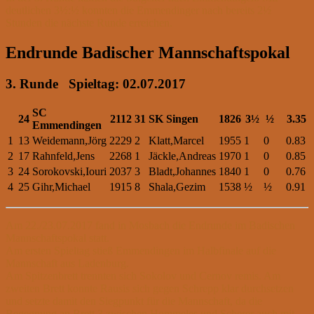
deutlichen 3½:½ konnten die Emmendinger nach bereits 2½
Stunden die nächste Runde erreichen.
Endrunde Badischer Mannschaftspokal
3. Runde Spieltag: 02.07.2017
SC
24
2112
31
SK Singen
1826
3½
½
3.35
Emmendingen
1
13
Weidemann,Jörg
2229
2
Klatt,Marcel
1955
1
0
0.83
2
17
Rahnfeld,Jens
2268
1
Jäckle,Andreas
1970
1
0
0.85
3
24
Sorokovski,Iouri
2037
3
Bladt,Johannes
1840
1
0
0.76
4
25
Gihr,Michael
1915
8
Shala,Gezim
1538
½
½
0.91
Am 22./23.07.2017 fand in Mosbach die Endrunde im Badischen
Mannschaftspokal statt.
Am ersten Spieltag stieß Emmendingen im Halbfinale auf die
Mannschaft aus Ladenburg.
Am Spitzenbrett trennten sich Sokolov und Cernov remis. Am
zweiten Brett konnte Rausis sich gegen Schrepp klar durchsetzen
und setzte damit den Siegpunkt für die Mannschaft, da die
Begegnung an Brett 3 zwischen Hommeles und Scherer auch mit