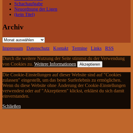
Schachaufgabe
Neuordnung der Ligen
(kein Titel)
Archiv
Archiv
Impressum
Datenschutz
Kontakt
Termine
Links
RSS
Durch die weitere Nutzung der Seite stimmst du der Verwendung
von Cookies zu.
Weitere Informationen
Akzeptieren
Die Cookie-Einstellungen auf dieser Website sind auf "Cookies
zulassen" eingestellt, um das beste Surferlebnis zu ermöglichen.
Wenn du diese Website ohne Änderung der Cookie-Einstellungen
verwendest oder auf "Akzeptieren" klickst, erklärst du sich damit
einverstanden.
Schließen