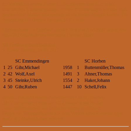
Im Vorfeld zur letzten Runde im Bezirksentscheid kam es zu
terminlichen Unstimmigkeiten, so dass Emmendingen nur eine stark
geschwächte Mannschaft spontan an die Bretter bringen konnte. Die
Begegnung mit Horben fand am 14.03. statt.
Überraschend am Ergebnis war der Sieg von Axel Wolf gegen den
um 650 DWZ stärkeren Horbener Thomas Ahner.
SB Freiburg Bezirkspokal
5. Runde Spieltag: 14.03.2017
SC Emmendingen
SC Horben
1
25
Gihr,Michael
1958
1
Buttenmüller,Thomas
2
42
Wolf,Axel
1491
3
Ahner,Thomas
3
45
Steinke,Ulrich
1554
2
Haker,Johann
4
50
Gihr,Ruben
1447
10
Schell,Felix
Bezirks-Pokal-Mannschaftsmeister 2017 ist SC Horben.
Als Vizemeister ist auch der SC Emmendingen für die
Ausscheidungsrunde auf badischer Ebene qualifiziert.
Wegen der Vorqualifikation aus dem Vorjahr kann Emmendingen
dort mit 2 Mannschaften antreten.